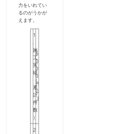
力をいれてい
るのがうかが
えます。
1
.
施
6
工
0
実
0
績
3
0
（
点
件
累
以
計
上
件
数
）
2