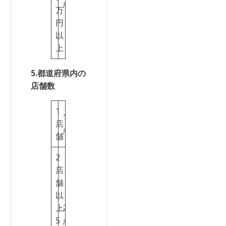
点
万
円
以
上
5.都道府県内の
店舗数
1
1
店
点
舗
2
店
舗
以
上
2
5
点