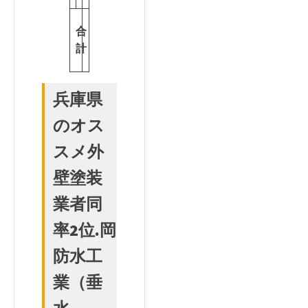
1
合
0
計
点
兵庫県
のオス
スメ外
壁塗装
業者同
率2位.岡
防水工
業
（垂