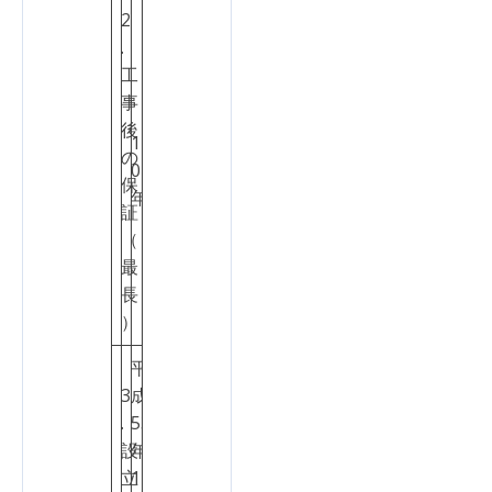
2
.
工
事
後
1
の
2
0
保
点
年
証
（
最
長
）
平
3
成
.
5
3
設
年
点
立
1