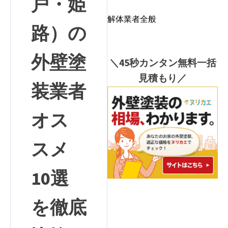
戸・姫
解体業者全般
路）の
外壁塗
＼45秒カンタン無料一括
見積もり／
装業者
オス
スメ
10選
を徹底