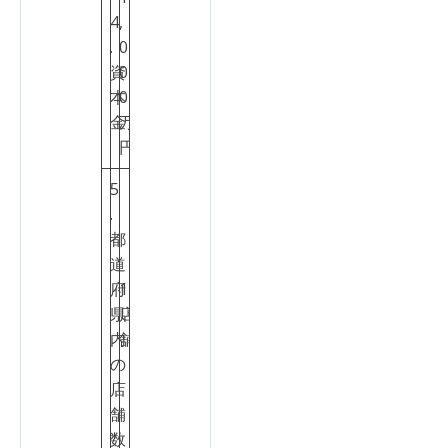
4
,
.
0
2
資
0
点
本
0
金
万
円
5
.
都
道
府
1
1
県
店
点
内
舗
の
店
舗
数