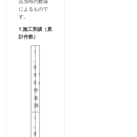
点当時の数値
によるもので
す。
1.施工実績（累
計件数）
1
,
0
0
1
0
点
件
未
満
1
,
0