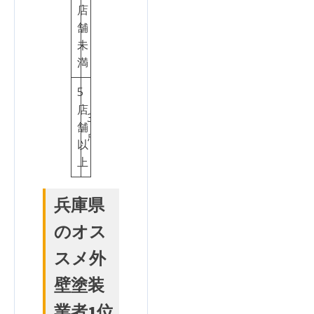
店
舗
未
満
5
店
3
舗
点
以
上
兵庫県
のオス
スメ外
壁塗装
業者1位.