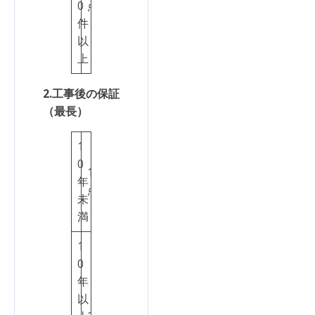
0
点
件
以
上
2.工事後の保証
（最長）
1
0
1
年
点
未
満
1
0
年
以