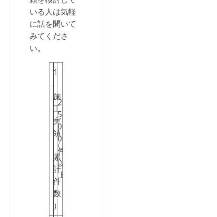
いる人は気軽
に話を聞いて
みてくださ
い。
1
.
施
2
工
5
実
0
績
2
0
（
点
件
累
以
計
上
件
数
）