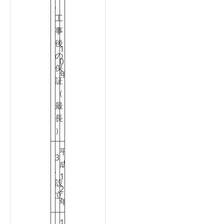
.
工
事
後
1
の
2
0
保
点
年
証
（
最
長
）
平
3
成
.
2
1
設
点
2
立
年
1