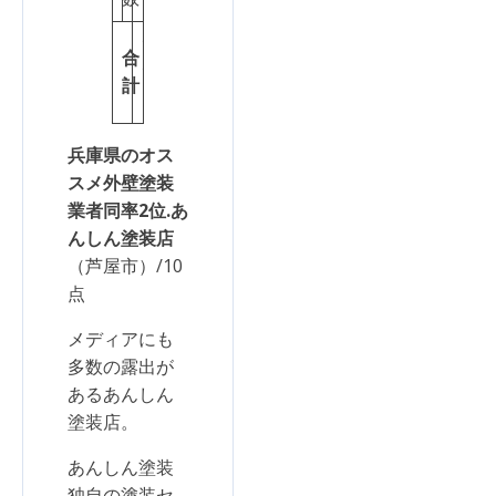
1
合
1
計
点
兵庫県のオス
スメ外壁塗装
業者同率2位.あ
んしん塗装店
（芦屋市）/10
点
メディアにも
多数の露出が
あるあんしん
塗装店。
あんしん塗装
独自の塗装セ